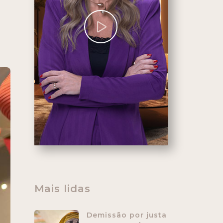
e
Mais lidas
Demissão por justa