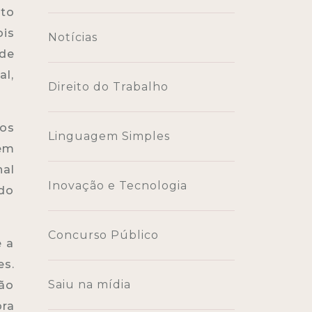
nto
ois
Notícias
 de
al,
Direito do Trabalho
os
Linguagem Simples
dem
nal
Inovação e Tecnologia
do
Concurso Público
e a
es.
Saiu na mídia
ão
bra