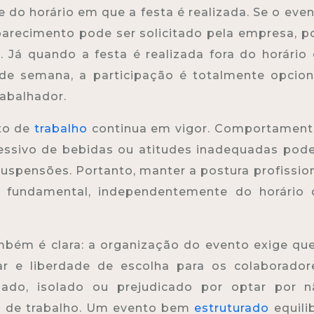
do horário em que a festa é realizada. Se o eve
arecimento pode ser solicitado pela empresa, p
. Já quando a festa é realizada fora do horário
de semana, a participação é totalmente opcion
rabalhador.
to de
trabalho
continua em vigor. Comportament
essivo de bebidas ou atitudes inadequadas po
uspensões. Portanto, manter a postura profissio
é fundamental, independentemente do horário 
bém é clara: a organização do evento exige qu
r e liberdade de escolha para os colaborador
zado, isolado ou prejudicado por optar por n
io de trabalho. Um evento bem
estruturado
equili