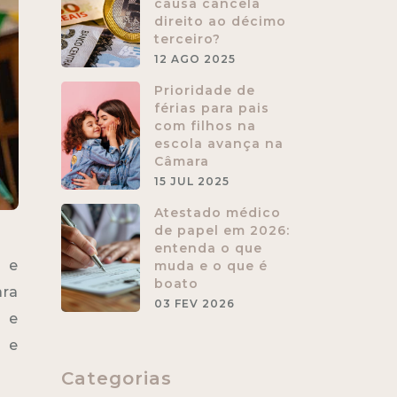
causa cancela
direito ao décimo
terceiro?
12 AGO 2025
Prioridade de
férias para pais
com filhos na
escola avança na
Câmara
15 JUL 2025
Atestado médico
de papel em 2026:
entenda o que
e e
muda e o que é
boato
ara
03 FEV 2026
 e
 e
Categorias