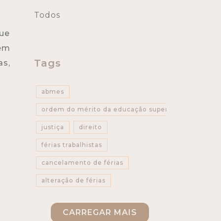
Todos
que
dem
Tags
s,
abmes
ordem do mérito da educação superior
justiça
direito
férias trabalhistas
cancelamento de férias
alteração de férias
direito do trabalhador
CARREGAR MAIS
relação de trabalho