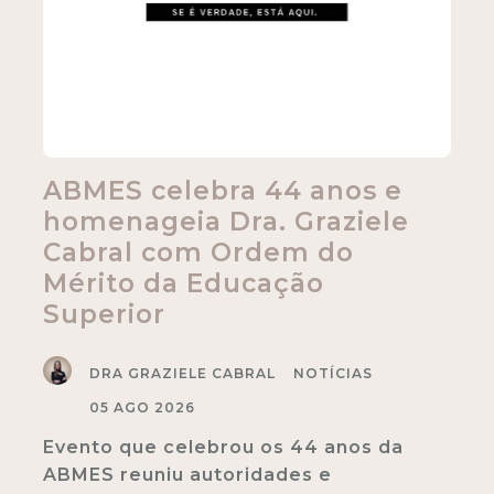
ABMES reconhece trajetória
de Dra. Graziele Cabral em
solenidade marcada por
debate sobre NR-1
DRA GRAZIELE CABRAL
NOTÍCIAS
04 AGO 2026
A Dra. Graziele Cabral viveu um
momento especial de reconhecimento
em sua trajetória profissional ao