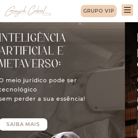
GRUPO VIP
Inovação com
propósito, técnica
com sensibilidade.
Uma atuação jurídica conectada
com o
presente e comprometida com o
futuro.
SAIBA MAIS