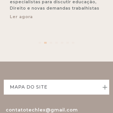
receber a Comenda da Ordem do
Mérito ABMES da Educação Superior,
durante a cerimônia realizada pela
ABMES em Brasília/DF.
Ler agora
MAPA DO SITE
contatotechlex@gmail.com